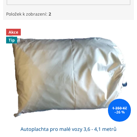
Položek k zobrazení:
2
V
Akce
ý
Tip
p
i
s
p
r
o
d
u
k
t
ů
1 350 Kč
–26 %
Autoplachta pro malé vozy 3,6 - 4,1 metrů