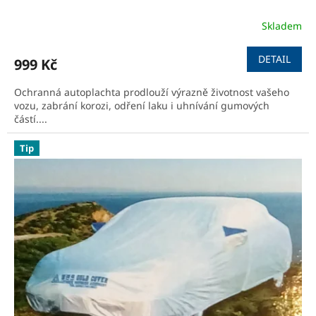
Skladem
Průměrné
hodnocení
produktu
DETAIL
999 Kč
je
4,0
Ochranná autoplachta prodlouží výrazně životnost vašeho
z
vozu, zabrání korozi, odření laku i uhnívání gumových
5
částí....
hvězdiček.
Tip