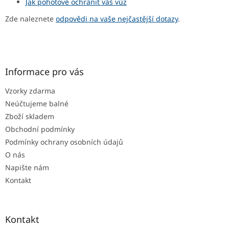
Jak pohotově ochránit váš vůz
Zde naleznete
odpovědi na vaše nejčastější dotazy
.
Z
á
p
a
Informace pro vás
t
Vzorky zdarma
í
Neúčtujeme balné
Zboží skladem
Obchodní podmínky
Podmínky ochrany osobních údajů
O nás
Napište nám
Kontakt
Kontakt