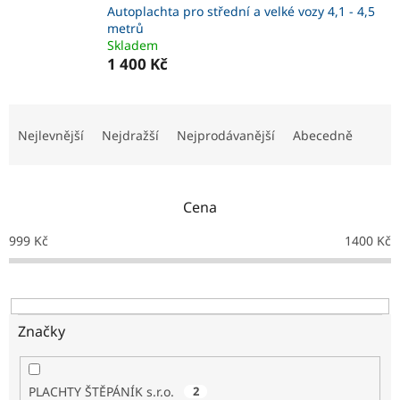
Autoplachta pro střední a velké vozy 4,1 - 4,5
metrů
Skladem
1 400 Kč
Ř
a
Nejlevnější
Nejdražší
Nejprodávanější
Abecedně
z
e
n
Cena
í
p
999
Kč
1400
Kč
r
o
d
u
k
Značky
t
ů
PLACHTY ŠTĚPÁNÍK s.r.o.
2