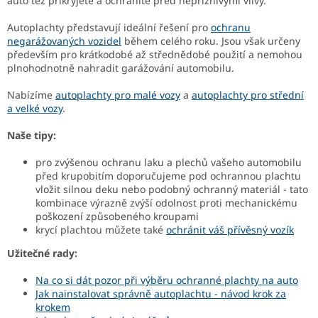
auto též přikryjete a ochráníte před nepříznivými vlivy.
Autoplachty představují ideální řešení pro
ochranu
negarážovaných vozidel
během celého roku. Jsou však určeny
především pro krátkodobé až střednědobé použití a nemohou
plnohodnotně nahradit garážování automobilu.
Nabízíme
autoplachty pro malé vozy
a
autoplachty pro střední
a velké vozy
.
Naše tipy:
pro zvýšenou ochranu laku a plechů vašeho automobilu
před krupobitím doporučujeme pod ochrannou plachtu
vložit silnou deku nebo podobný ochranný materiál - tato
kombinace výrazně zvýší odolnost proti mechanickému
poškození způsobeného kroupami
krycí plachtou můžete také
ochránit váš přívěsný vozík
Užitečné rady:
Na co si dát pozor při výběru ochranné plachty na auto
Jak nainstalovat správně autoplachtu - návod krok za
krokem