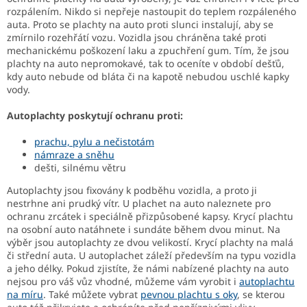
í
rozpálením. Nikdo si nepřeje nastoupit do teplem rozpáleného
p
auta. Proto se plachty na auto proti slunci instalují, aby se
r
zmírnilo rozehřátí vozu. Vozidla jsou chráněna také proti
v
mechanickému poškození laku a zpuchření gum. Tím, že jsou
k
plachty na auto nepromokavé, tak to oceníte v období dešťů,
y
kdy auto nebude od bláta či na kapotě nebudou uschlé kapky
v
vody.
ý
p
Autoplachty poskytují ochranu proti:
i
s
prachu, pylu a nečistotám
u
námraze a sněhu
dešti, silnému větru
Autoplachty jsou fixovány k podběhu vozidla, a proto ji
nestrhne ani prudký vítr. U plachet na auto naleznete pro
ochranu zrcátek i speciálně přizpůsobené kapsy. Krycí plachtu
na osobní auto natáhnete i sundáte během dvou minut. Na
výběr jsou autoplachty ze dvou velikostí. Krycí plachty na malá
či střední auta. U autoplachet záleží především na typu vozidla
a jeho délky. Pokud zjistíte, že námi nabízené plachty na auto
nejsou pro váš vůz vhodné, můžeme vám vyrobit i
autoplachtu
na míru
. Také můžete vybrat
pevnou plachtu s oky
, se kterou