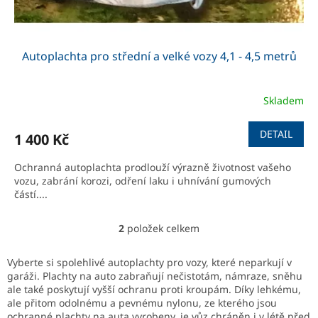
Autoplachta pro střední a velké vozy 4,1 - 4,5 metrů
Skladem
Průměrné
hodnocení
produktu
DETAIL
1 400 Kč
je
3,0
Ochranná autoplachta prodlouží výrazně životnost vašeho
z
vozu, zabrání korozi, odření laku i uhnívání gumových
5
částí....
hvězdiček.
2
položek celkem
O
v
l
Vyberte si spolehlivé autoplachty pro vozy, které neparkují v
á
garáži. Plachty na auto zabraňují nečistotám, námraze, sněhu
d
ale také poskytují vyšší ochranu proti kroupám. Díky lehkému,
a
ale přitom odolnému a pevnému nylonu, ze kterého jsou
c
ochranné plachty na auta vyrobeny, je vůz chráněn i v létě před