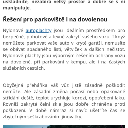
uskladníte, nezabírá velký prostor a dobře se s ní
manipuluje.
Řešení pro parkoviště i na dovolenou
Nylonové
autoplachty
jsou ideálním prostředkem pro
bezpečné, pohotové a levné zakrytí vašeho vozu. I když
nemůžete parkovat vaše auto v kryté garáži, nemusíte
se obávat spadaného listí, větviček a dalších nečistot.
Nylonové plachty jsou výborným řešením ochrany vozu
na dovolené, při parkování v kempu, ale i na častých
služebních cestách.
Obyčejná přeháňka váš vůz jistě zásadně poškodit
nemůže. Ale zásadní změna počasí nebo opakované
střídání deště, teplot urychluje korozi, opotřebení laku.
Rovněž zakrytá čelní skla jsou dobře chráněna proti
poškození. V době námraz si navíc ušetříte čas se
zbytečným seškrabováním jinovatky.