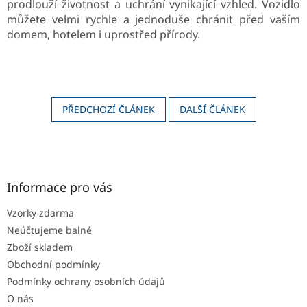
prodlouží životnost a uchrání vynikající vzhled. Vozidlo
můžete velmi rychle a jednoduše chránit před vaším
domem, hotelem i uprostřed přírody.
PŘEDCHOZÍ ČLÁNEK
DALŠÍ ČLÁNEK
Z
á
p
a
Informace pro vás
t
Vzorky zdarma
í
Neúčtujeme balné
Zboží skladem
Obchodní podmínky
Podmínky ochrany osobních údajů
O nás