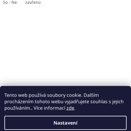
So - Ne zavřeno
Tento web používá soubory cookie. Dalším
procházením tohoto webu vyjadřujete souhlas s jejich
používáním.. Více informací
zde
.
Vyrobíme vám jakoukoliv plachtu na přání v gramáži
Nastavení
200 g/m2,
Vytvořil Shoptet
v barvě