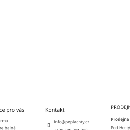
PRODEJ
ce pro vás
Kontakt
Prodejna 
arma
info
@
peplachty.cz
Pod Host
e balné