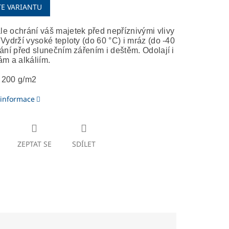
TE VARIANTU
e ochrání váš majetek před nepříznivými vlivy
 Vydrží vysoké teploty (do 60 °C) i mráz (do -40
rání před slunečním zářením i deštěm. Odolají i
ám a alkáliím.
 200 g/m2
 informace
ZEPTAT SE
SDÍLET