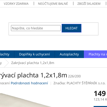
VZORKY ZDARMA
NEÚČTUJEME BALNÉ
ZBOŽÍ SKLADEM
HLEDAT
lachty
Doplňky k uchycení
Autoplachty
Plachty na 
y
Zakrývací plachta 1,2x1,8m
rývací plachta 1,2x1,8m
226/200
né
nocení
Podrobnosti hodnocení
Značka:
PLACHTY ŠTĚPÁNÍK s.r.o.
ení
149
tu
123,14 
Měrná