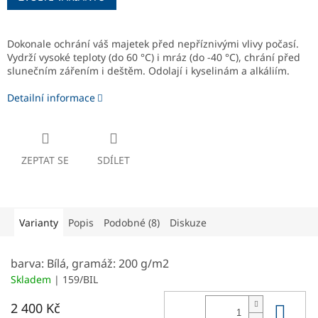
Dokonale ochrání váš majetek před nepříznivými vlivy počasí.
Vydrží vysoké teploty (do 60 °C) i mráz (do -40 °C), chrání před
slunečním zářením i deštěm. Odolají i kyselinám a alkáliím.
Detailní informace
ZEPTAT SE
SDÍLET
Varianty
Popis
Podobné (8)
Diskuze
barva: Bílá, gramáž: 200 g/m2
Skladem
| 159/BIL
Do 
2 400 Kč