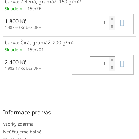
barva: Zelená, gramáž: 150 g/m2
Skladem
| 159/ZEL
Do 
1 800 Kč
1 487,60 Kč bez DPH
barva: Čirá, gramáž: 200 g/m2
Skladem
| 159/201
Do 
2 400 Kč
1 983,47 Kč bez DPH
Z
á
p
a
Informace pro vás
t
Vzorky zdarma
í
Neúčtujeme balné