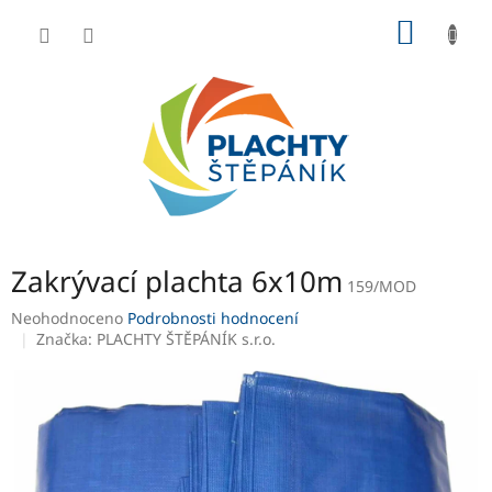
Přejít
NÁKUP
na
obsah
KOŠÍK
Zakrývací plachta 6x10m
159/MOD
Průměrné
Neohodnoceno
Podrobnosti hodnocení
hodnocení
Značka:
PLACHTY ŠTĚPÁNÍK s.r.o.
produktu
je
0,0
z
5
hvězdiček.