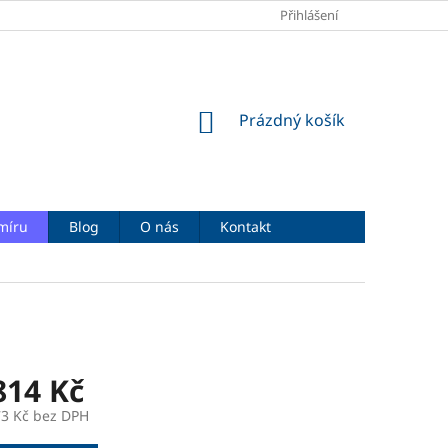
OBCHODNÍ PODMÍNKY
PODMÍNKY OCHRANY OSOBNÍCH ÚDAJŮ
Přihlášení
NÁKUPNÍ
Prázdný košík
KOŠÍK
míru
Blog
O nás
Kontakt
814 Kč
73 Kč
bez DPH