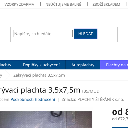
VZORKY ZDARMA
NEÚČTUJEME BALNÉ
ZBOŽÍ SKLADEM
HLEDAT
lachty
Doplňky k uchycení
Autoplachty
Plachty na 
y
Zakrývací plachta 3,5x7,5m
rývací plachta 3,5x7,5m
135/MOD
né
ocení
Podrobnosti hodnocení
Značka:
PLACHTY ŠTĚPÁNÍK s.r.o.
ení
od
tu
od
672,
Měrná