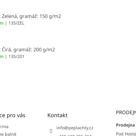
: Zelená, gramáž: 150 g/m2
em
| 135/ZEL
: Čirá, gramáž: 200 g/m2
em
| 135/201
PRODEJ
ce pro vás
Kontakt
Prodejna 
arma
info
@
peplachty.cz
Pod Host
e balné