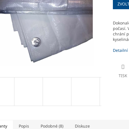
ZVOL
cena:
ek.
Dokonale
počasí. 
chrání p
kyseliná
Detailní
TISK
anty
Popis
Podobné (8)
Diskuze