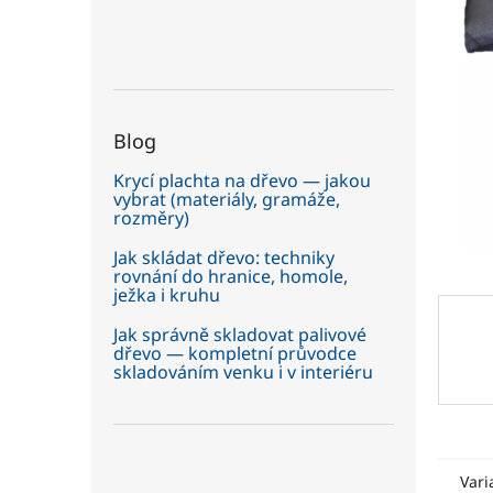
5
í
hvězdič
p
a
n
e
Blog
l
Krycí plachta na dřevo — jakou
vybrat (materiály, gramáže,
rozměry)
Jak skládat dřevo: techniky
rovnání do hranice, homole,
ježka i kruhu
Jak správně skladovat palivové
dřevo — kompletní průvodce
skladováním venku i v interiéru
Vari