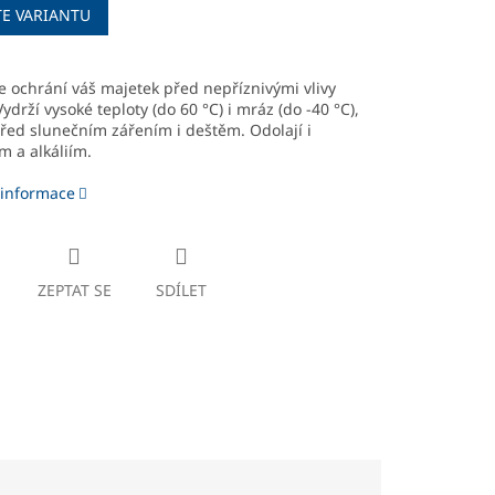
TE VARIANTU
 ochrání váš majetek před nepříznivými vlivy
Vydrží vysoké teploty (do 60 °C) i mráz (do -40 °C),
řed slunečním zářením i deštěm. Odolají i
m a alkáliím.
 informace
ZEPTAT SE
SDÍLET