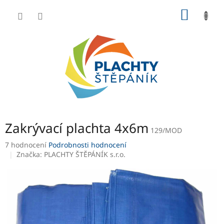
Přejít
NÁKUP
na
obsah
KOŠÍK
Zakrývací plachta 4x6m
129/MOD
Průměrné
7 hodnocení
Podrobnosti hodnocení
hodnocení
Značka:
PLACHTY ŠTĚPÁNÍK s.r.o.
produktu
je
3,4
z
5
hvězdiček.