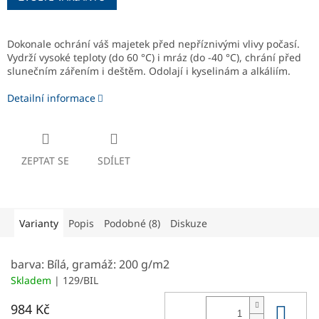
Dokonale ochrání váš majetek před nepříznivými vlivy počasí.
Vydrží vysoké teploty (do 60 °C) i mráz (do -40 °C), chrání před
slunečním zářením i deštěm. Odolají i kyselinám a alkáliím.
Detailní informace
ZEPTAT SE
SDÍLET
Varianty
Popis
Podobné (8)
Diskuze
barva: Bílá, gramáž: 200 g/m2
Skladem
| 129/BIL
Do 
984 Kč