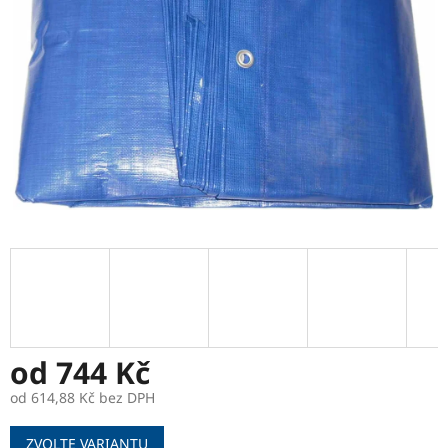
od
744 Kč
od
614,88 Kč
bez DPH
Měrná
ZVOLTE VARIANTU
cena: