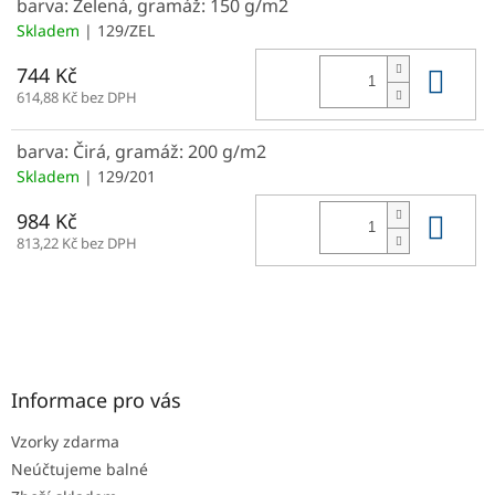
barva: Zelená, gramáž: 150 g/m2
Skladem
| 129/ZEL
Do 
744 Kč
614,88 Kč bez DPH
barva: Čirá, gramáž: 200 g/m2
Skladem
| 129/201
Do 
984 Kč
813,22 Kč bez DPH
Z
á
p
a
Informace pro vás
t
Vzorky zdarma
í
Neúčtujeme balné