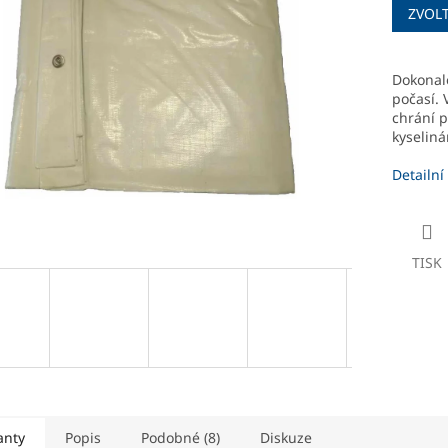
ZVOL
cena:
ek.
Dokonale
počasí. 
chrání p
kyseliná
Detailní
TISK
anty
Popis
Podobné (8)
Diskuze