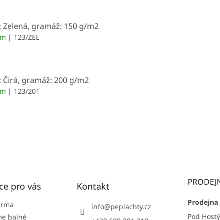
: Zelená, gramáž: 150 g/m2
em
| 123/ZEL
: Čirá, gramáž: 200 g/m2
em
| 123/201
PRODEJ
ce pro vás
Kontakt
Prodejna 
arma
info
@
peplachty.cz
Pod Host
e balné