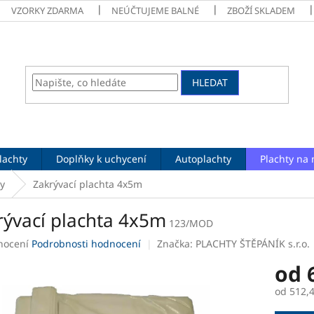
VZORKY ZDARMA
NEÚČTUJEME BALNÉ
ZBOŽÍ SKLADEM
HLEDAT
lachty
Doplňky k uchycení
Autoplachty
Plachty na 
y
Zakrývací plachta 4x5m
rývací plachta 4x5m
123/MOD
né
nocení
Podrobnosti hodnocení
Značka:
PLACHTY ŠTĚPÁNÍK s.r.o.
ení
od
tu
od
512,
Měrná