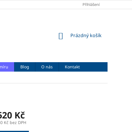
OBCHODNÍ PODMÍNKY
PODMÍNKY OCHRANY OSOBNÍCH ÚDAJŮ
Přihlášení
NÁKUPNÍ
Prázdný košík
KOŠÍK
míru
Blog
O nás
Kontakt
620 Kč
40 Kč
bez DPH