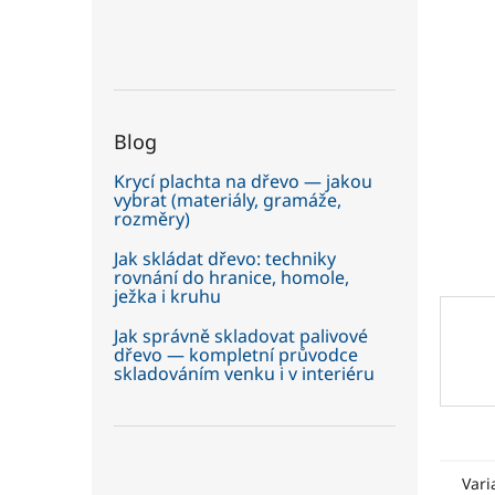
5
í
hvězdič
p
a
n
e
Blog
l
Krycí plachta na dřevo — jakou
vybrat (materiály, gramáže,
rozměry)
Jak skládat dřevo: techniky
rovnání do hranice, homole,
ježka i kruhu
Jak správně skladovat palivové
dřevo — kompletní průvodce
skladováním venku i v interiéru
Vari