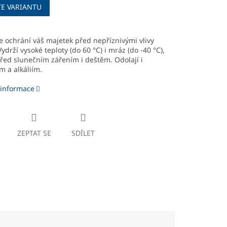
TE VARIANTU
 ochrání váš majetek před nepříznivými vlivy
Vydrží vysoké teploty (do 60 °C) i mráz (do -40 °C),
řed slunečním zářením i deštěm. Odolají i
m a alkáliím.
 informace
ZEPTAT SE
SDÍLET