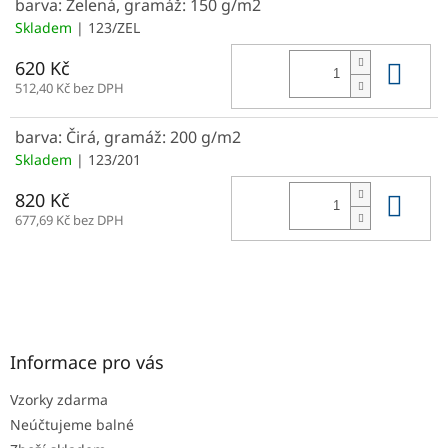
barva: Zelená, gramáž: 150 g/m2
Skladem
| 123/ZEL
Do 
620 Kč
512,40 Kč bez DPH
barva: Čirá, gramáž: 200 g/m2
Skladem
| 123/201
Do 
820 Kč
677,69 Kč bez DPH
Z
á
p
a
Informace pro vás
t
Vzorky zdarma
í
Neúčtujeme balné