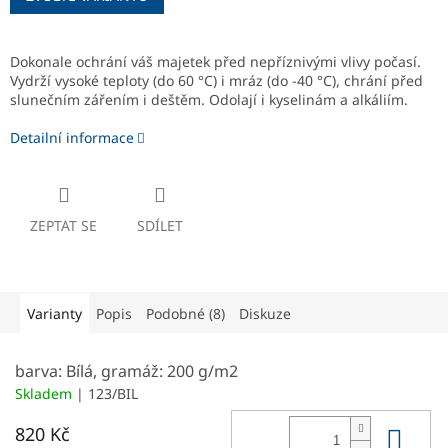
Dokonale ochrání váš majetek před nepříznivými vlivy počasí.
Vydrží vysoké teploty (do 60 °C) i mráz (do -40 °C), chrání před
slunečním zářením i deštěm. Odolají i kyselinám a alkáliím.
Detailní informace
ZEPTAT SE
SDÍLET
Varianty
Popis
Podobné (8)
Diskuze
barva: Bílá, gramáž: 200 g/m2
Skladem
| 123/BIL
Do 
820 Kč