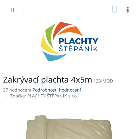
Přejít
NÁKUP
na
obsah
KOŠÍK
Zakrývací plachta 4x5m
123/MOD
Průměrné
37 hodnocení
Podrobnosti hodnocení
hodnocení
Značka:
PLACHTY ŠTĚPÁNÍK s.r.o.
produktu
je
2,8
z
5
hvězdiček.