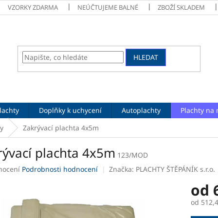
VZORKY ZDARMA
NEÚČTUJEME BALNÉ
ZBOŽÍ SKLADEM
HLEDAT
lachty
Doplňky k uchycení
Autoplachty
Plachty na 
y
Zakrývací plachta 4x5m
rývací plachta 4x5m
123/MOD
né
nocení
Podrobnosti hodnocení
Značka:
PLACHTY ŠTĚPÁNÍK s.r.o.
ení
od
tu
od
512,
Měrná