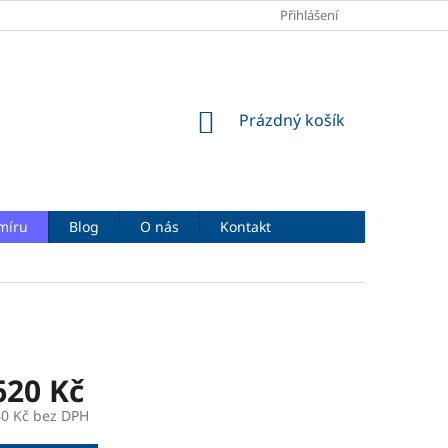
OBCHODNÍ PODMÍNKY
PODMÍNKY OCHRANY OSOBNÍCH ÚDAJŮ
Přihlášení
NÁKUPNÍ
Prázdný košík
KOŠÍK
míru
Blog
O nás
Kontakt
620 Kč
40 Kč
bez DPH