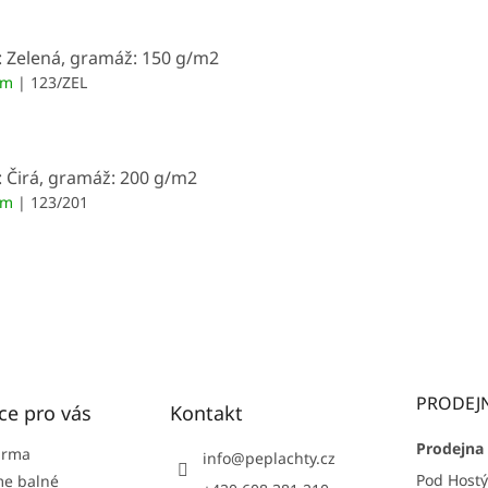
: Zelená, gramáž: 150 g/m2
em
| 123/ZEL
: Čirá, gramáž: 200 g/m2
em
| 123/201
PRODEJ
ce pro vás
Kontakt
Prodejna 
arma
info
@
peplachty.cz
Pod Host
e balné