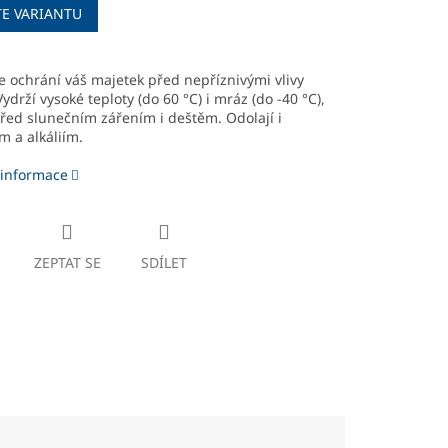
TE VARIANTU
 ochrání váš majetek před nepříznivými vlivy
Vydrží vysoké teploty (do 60 °C) i mráz (do -40 °C),
řed slunečním zářením i deštěm. Odolají i
m a alkáliím.
 informace
ZEPTAT SE
SDÍLET