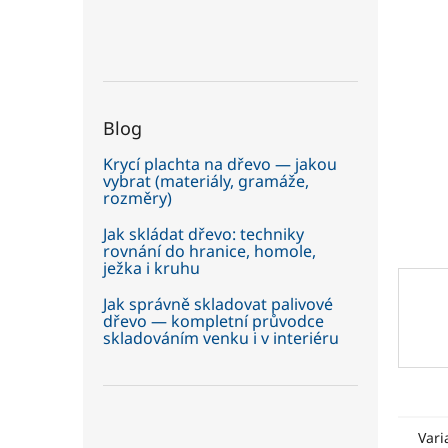
5
í
hvězdič
p
a
n
e
Blog
l
Krycí plachta na dřevo — jakou
vybrat (materiály, gramáže,
rozměry)
Jak skládat dřevo: techniky
rovnání do hranice, homole,
ježka i kruhu
Jak správně skladovat palivové
dřevo — kompletní průvodce
skladováním venku i v interiéru
Vari