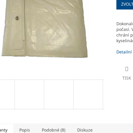
ZVOL
cena:
ek.
Dokonale
počasí. 
chrání p
kyseliná
Detailní
TISK
anty
Popis
Podobné (8)
Diskuze