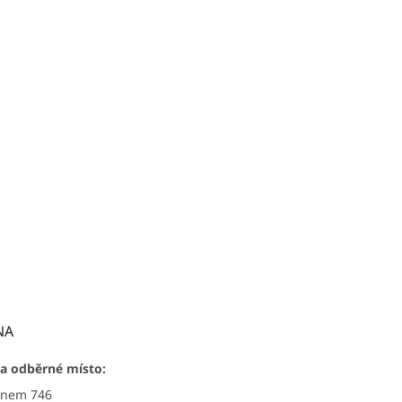
NA
a odběrné místo:
ýnem 746