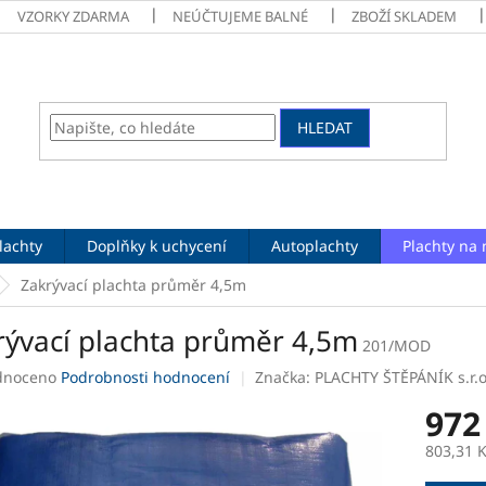
VZORKY ZDARMA
NEÚČTUJEME BALNÉ
ZBOŽÍ SKLADEM
HLEDAT
lachty
Doplňky k uchycení
Autoplachty
Plachty na 
Zakrývací plachta průměr 4,5m
rývací plachta průměr 4,5m
201/MOD
né
dnoceno
Podrobnosti hodnocení
Značka:
PLACHTY ŠTĚPÁNÍK s.r.o
ení
972
tu
803,31 
Měrná