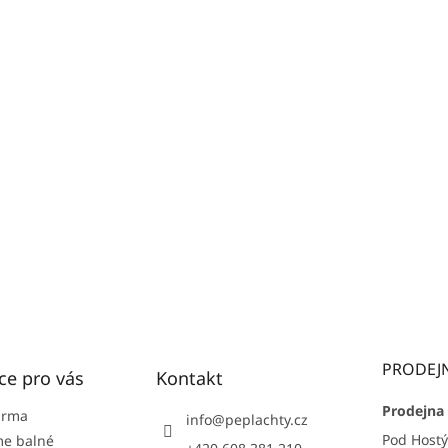
PRODEJ
ce pro vás
Kontakt
Prodejna 
arma
info
@
peplachty.cz
Pod Host
e balné