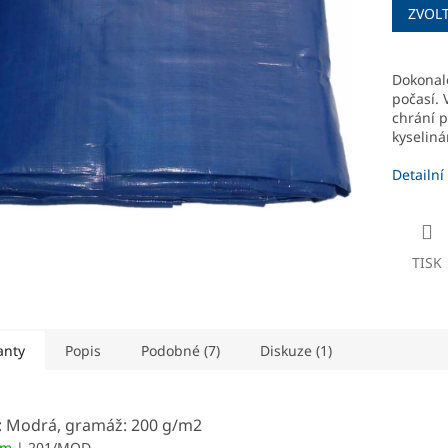
ZVOL
cena:
ek.
Dokonale
počasí. 
chrání p
kyseliná
Detailní
TISK
anty
Popis
Podobné (7)
Diskuze (1)
: Modrá, gramáž: 200 g/m2
em
| 201/MOD