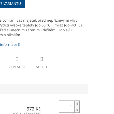
TE VARIANTU
 ochrání váš majetek před nepříznivými vlivy
Vydrží vysoké teploty (do 60 °C) i mráz (do -40 °C),
řed slunečním zářením i deštěm. Odolají i
m a alkáliím.
 informace
ZEPTAT SE
SDÍLET
972 Kč
803,31 Kč bez DPH