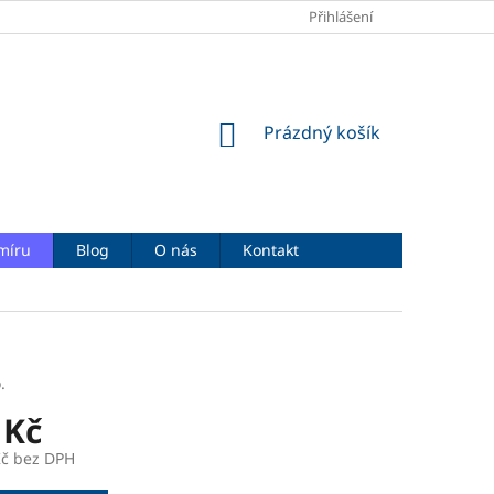
OBCHODNÍ PODMÍNKY
PODMÍNKY OCHRANY OSOBNÍCH ÚDAJŮ
Přihlášení
NÁKUPNÍ
Prázdný košík
KOŠÍK
míru
Blog
O nás
Kontakt
.
 Kč
Kč bez DPH