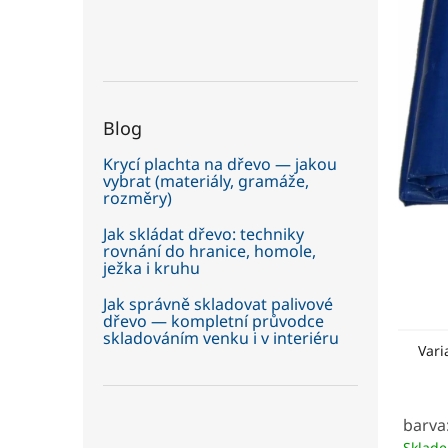
5
í
hvězdič
p
a
n
e
Blog
l
Krycí plachta na dřevo — jakou
vybrat (materiály, gramáže,
rozměry)
Jak skládat dřevo: techniky
rovnání do hranice, homole,
ježka i kruhu
Jak správně skladovat palivové
dřevo — kompletní průvodce
skladováním venku i v interiéru
Vari
barva
Sklad