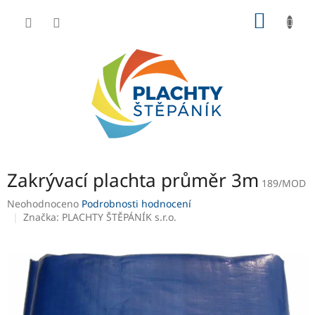
Přejít
NÁKUP
na
obsah
KOŠÍK
Zakrývací plachta průměr 3m
189/MOD
Průměrné
Neohodnoceno
Podrobnosti hodnocení
hodnocení
Značka:
PLACHTY ŠTĚPÁNÍK s.r.o.
produktu
je
0,0
z
5
hvězdiček.