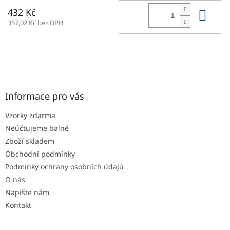
Do 
432 Kč
357,02 Kč bez DPH
Z
á
p
a
Informace pro vás
t
Vzorky zdarma
í
Neúčtujeme balné
Zboží skladem
Obchodní podmínky
Podmínky ochrany osobních údajů
O nás
Napište nám
Kontakt