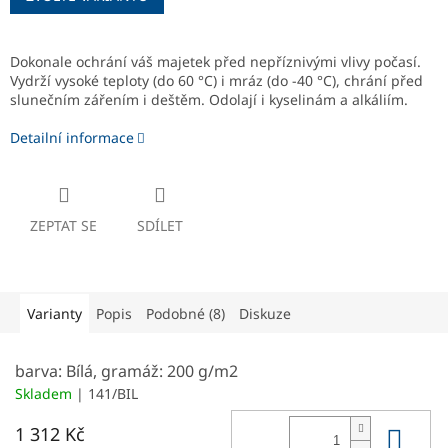
Dokonale ochrání váš majetek před nepříznivými vlivy počasí.
Vydrží vysoké teploty (do 60 °C) i mráz (do -40 °C), chrání před
slunečním zářením i deštěm. Odolají i kyselinám a alkáliím.
Detailní informace
ZEPTAT SE
SDÍLET
Varianty
Popis
Podobné (8)
Diskuze
barva: Bílá, gramáž: 200 g/m2
Skladem
| 141/BIL
Do 
1 312 Kč