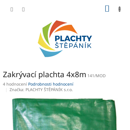
Přejít
NÁKUP
na
obsah
KOŠÍK
Zakrývací plachta 4x8m
141/MOD
Průměrné
4 hodnocení
Podrobnosti hodnocení
hodnocení
Značka:
PLACHTY ŠTĚPÁNÍK s.r.o.
produktu
je
4,0
z
5
hvězdiček.