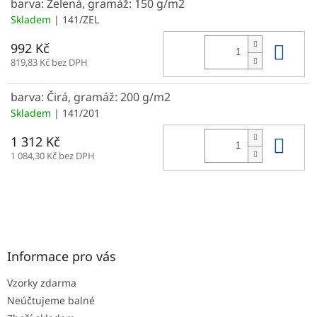
barva: Zelená, gramáž: 150 g/m2
Skladem
| 141/ZEL
Do 
992 Kč
819,83 Kč bez DPH
barva: Čirá, gramáž: 200 g/m2
Skladem
| 141/201
Do 
1 312 Kč
1 084,30 Kč bez DPH
Z
á
p
a
Informace pro vás
t
Vzorky zdarma
í
Neúčtujeme balné