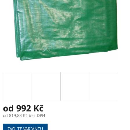
od
992 Kč
od
819,83 Kč
bez DPH
Měrná
ZVOLTE VARIANTU
cena: