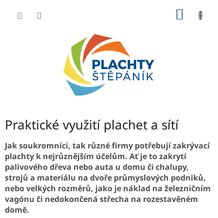
Přejít
NÁKUP
na
obsah
KOŠÍK
Praktické využití plachet a sítí
Jak soukromníci, tak různé firmy potřebují zakrývací
plachty k nejrůznějším účelům. Ať je to zakrytí
palivového dřeva nebo auta u domu či chalupy,
strojů a materiálu na dvoře průmyslových podniků,
nebo velkých rozměrů, jako je náklad na železničním
vagónu či nedokončená střecha na rozestavěném
domě.