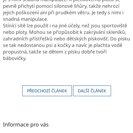
pevně přichytí pomocí silonové šňůry, takže nehrozí
jejich poškození ani při prudkém větru. Je tedy s nimi i
snadná manipulace.
Stínící sítě lze použít i na jiné účely, než jsou sportoviště
nebo ploty. Mohou se přizpůsobit k zakrývání skleníků,
zahradních přístřešků nebo dětských pískovišť. Do písku
se tak nedostanou psi a kočky a navíc je plachta vodě
propustná, takže se dětem z písku dobře tvoří
bábovičky.
PŘEDCHOZÍ ČLÁNEK
DALŠÍ ČLÁNEK
Z
á
p
a
Informace pro vás
t