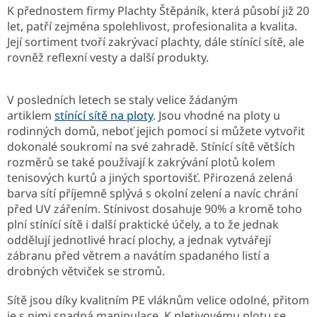
K přednostem firmy Plachty Štěpáník, která působí již 20
let, patří zejména spolehlivost, profesionalita a kvalita.
Její sortiment tvoří zakrývací plachty, dále stínící sítě, ale
rovněž reflexní vesty a další produkty.
V posledních letech se staly velice žádaným
artiklem
stínící sítě na ploty
. Jsou vhodné na ploty u
rodinných domů, neboť jejich pomocí si můžete vytvořit
dokonalé soukromí na své zahradě. Stínící sítě větších
rozměrů se také používají k zakrývání plotů kolem
tenisových kurtů a jiných sportovišť. Přirozená zelená
barva sítí příjemně splývá s okolní zelení a navíc chrání
před UV zářením. Stínivost dosahuje 90% a kromě toho
plní stínící sítě i další praktické účely, a to že jednak
oddělují jednotlivé hrací plochy, a jednak vytvářejí
zábranu před větrem a navátím spadaného listí a
drobných větviček se stromů.
Sítě jsou díky kvalitním PE vláknům velice odolné, přitom
je s nimi snadná manipulace. K pletivovému plotu se