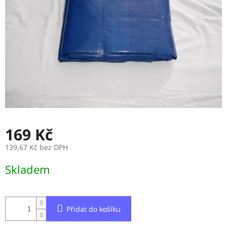
169 Kč
139,67 Kč bez DPH
Měrná
Skladem
cena:
Přidat do košíku