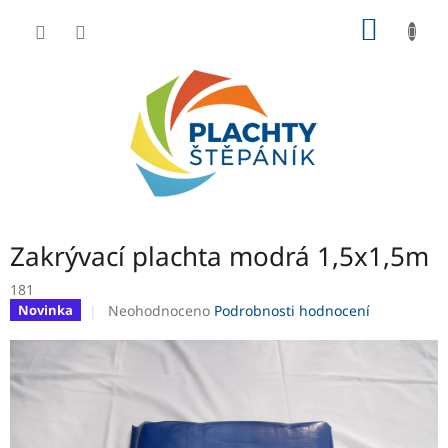
Přejít
NÁKUP
na
obsah
KOŠÍK
Zakrývací plachta modrá 1,5x1,5m
181
Průměrné
Neohodnoceno
Podrobnosti hodnocení
Novinka
hodnocení
produktu
je
0,0
z
5
hvězdiček.