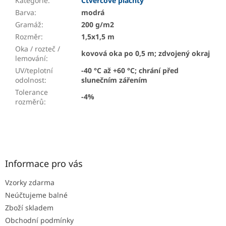
Kategorie
:
Čtvercové plachty
Barva
:
modrá
Gramáž
:
200 g/m2
Rozměr
:
1,5x1,5 m
Oka / rozteč /
kovová oka po 0,5 m; zdvojený okraj
lemování
:
UV/teplotní
-40 °C až +60 °C; chrání před
odolnost
:
slunečním zářením
Tolerance
-4%
rozměrů
:
Z
á
p
a
Informace pro vás
t
Vzorky zdarma
í
Neúčtujeme balné
Zboží skladem
Obchodní podmínky