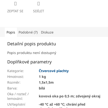
ZEPTAT SE
SDÍLET
Popis
Podobné (7)
Diskuze
Detailní popis produktu
Popis produktu není dostupný
Doplňkové parametry
Kategorie
:
Čtvercové plachty
Hmotnost
:
1 kg
Rozměr
:
1,5x1,5m
Barva
:
bílá
Oka / rozteč /
kovová oka po 0,5 m; zdvojený okraj
lemování
:
UV/teplotní
-40 °C až +60 °C; chrání před