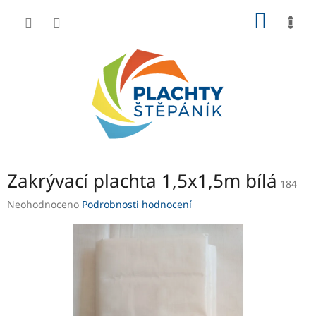
Přejít
NÁKUP
na
obsah
KOŠÍK
Zakrývací plachta 1,5x1,5m bílá
184
Průměrné
Neohodnoceno
Podrobnosti hodnocení
hodnocení
produktu
je
0,0
z
5
hvězdiček.