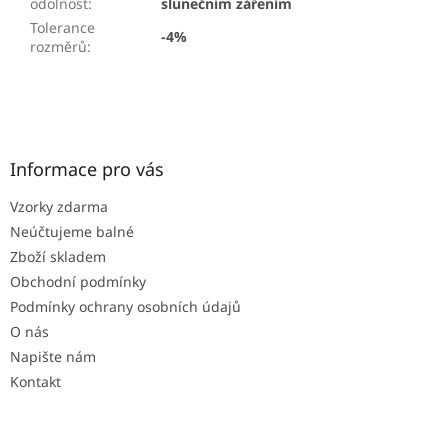
odolnost
:
slunečním zářením
Tolerance
-4%
rozměrů
:
Z
á
p
a
Informace pro vás
t
Vzorky zdarma
í
Neúčtujeme balné
Zboží skladem
Obchodní podmínky
Podmínky ochrany osobních údajů
O nás
Napište nám
Kontakt