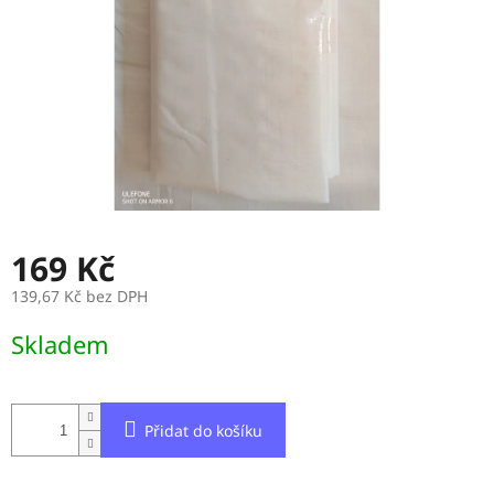
169 Kč
139,67 Kč bez DPH
Měrná
Skladem
cena:
Přidat do košíku