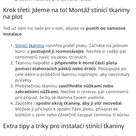
Krok třetí: Jdeme na to! Montáž stínící tkaniny
na plot
Teď už vám nic nebrání v tom, abyste se
pustili do samotné
instalace
:
Stínící tkaninu
rozviňte podél plotu. Začněte na jednom
konci a
postupně ji rozmotávejte
. Nechte si raději pár
centimetrů navíc na obou stranách.
Tkaninu napněte a
připevněte k horní části plotu
pomocí stahovacích pásků nebo drátů
. Postupujte po
celé délce a průběžně tkaninu napínejte, aby nevznikaly
průvěsy.
Přebytečnou tkaninu
zastřihněte nůžkami nebo
zahradními nůžkami
. Nechte si rezervu pár centimetrů
pro případ, že by se tkanina časem uvolnila.
Zajistěte i
spodní okraj tkaniny, aby ji vítr nezvedal
.
Můžete ji přichytit k spodní části plotu, přivázat ke
kolíkům v zemi nebo částečně zasypat zeminou či kůrou.
Extra tipy a triky pro instalaci stínící tkaniny