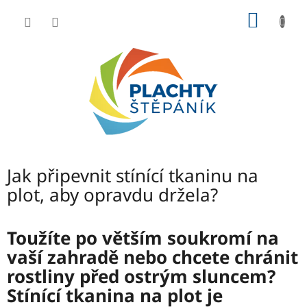
Přejít
NÁKUP
na
obsah
KOŠÍK
Jak připevnit stínící tkaninu na
plot, aby opravdu držela?
Toužíte po větším soukromí na
vaší zahradě nebo chcete chránit
rostliny před ostrým sluncem?
Stínící tkanina na plot je