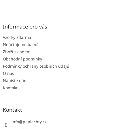
Z
á
p
a
Informace pro vás
t
Vzorky zdarma
í
Neúčtujeme balné
Zboží skladem
Obchodní podmínky
Podmínky ochrany osobních údajů
O nás
Napište nám
Kontakt
Kontakt
info
@
peplachty.cz