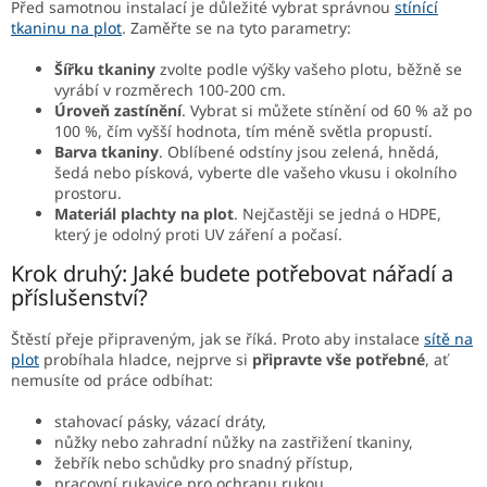
Před samotnou instalací je důležité vybrat správnou
stínící
tkaninu na plot
. Zaměřte se na tyto parametry:
Šířku tkaniny
zvolte podle výšky vašeho plotu, běžně se
vyrábí v rozměrech 100-200 cm.
Úroveň zastínění
. Vybrat si můžete stínění od 60 % až po
100 %, čím vyšší hodnota, tím méně světla propustí.
Barva tkaniny
. Oblíbené odstíny jsou zelená, hnědá,
šedá nebo písková, vyberte dle vašeho vkusu i okolního
prostoru.
Materiál plachty na plot
. Nejčastěji se jedná o HDPE,
který je odolný proti UV záření a počasí.
Krok druhý: Jaké budete potřebovat nářadí a
příslušenství?
Štěstí přeje připraveným, jak se říká. Proto aby instalace
sítě na
plot
probíhala hladce, nejprve si
připravte vše potřebné
, ať
nemusíte od práce odbíhat:
stahovací pásky, vázací dráty,
nůžky nebo zahradní nůžky na zastřižení tkaniny,
žebřík nebo schůdky pro snadný přístup,
pracovní rukavice pro ochranu rukou.