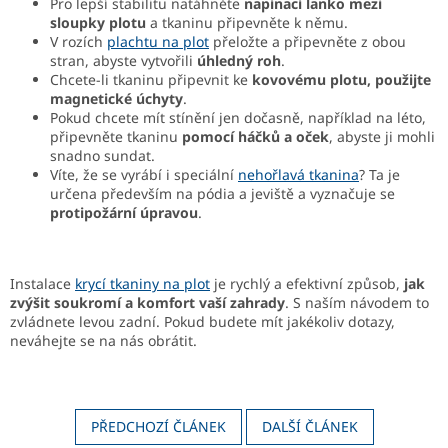
Pro lepší stabilitu natáhněte
napínací lanko mezi
sloupky plotu
a tkaninu připevněte k němu.
V rozích
plachtu na plot
přeložte a připevněte z obou
stran, abyste vytvořili
úhledný roh
.
Chcete-li tkaninu připevnit ke
kovovému plotu, použijte
magnetické úchyty
.
Pokud chcete mít stínění jen dočasně, například na léto,
připevněte tkaninu
pomocí háčků a oček
, abyste ji mohli
snadno sundat.
Víte, že se vyrábí i speciální
nehořlavá tkanina
? Ta je
určena především na pódia a jeviště a vyznačuje se
protipožární úpravou
.
Instalace
krycí tkaniny na plot
je rychlý a efektivní způsob,
jak
zvýšit soukromí a komfort vaší zahrady
. S naším návodem to
zvládnete levou zadní. Pokud budete mít jakékoliv dotazy,
neváhejte se na nás obrátit.
PŘEDCHOZÍ ČLÁNEK
DALŠÍ ČLÁNEK